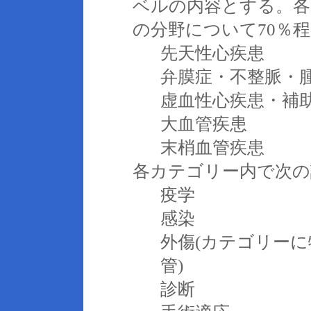
ベルの内容とする。各
の分野について70％
先天性心疾患
弁膜症・不整脈・
虚血性心疾患・補
大血管疾患
末梢血管疾患
各カテゴリー内で次の
疫学
感染
外傷(カテゴリー
管)
診断