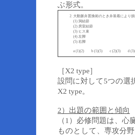
ぶ形式。
大動脈弁置換術のとき弁装着により損
(1) 洞結節
(2) 房室結節
(3) ヒス束
(4) 左脚
(5) 右脚
a (1)(2) b (1)(5) c (2)(3) d (3)
［X2 type］
設問に対して5つの選
X2 type。
2）出題の範囲と傾向
（1）必修問題は、心
ものとして、専攻分野