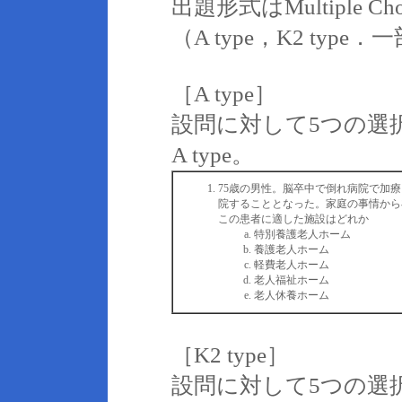
出題形式はMultiple Ch
（A type，K2 type．
［A type］
設問に対して5つの選
A type。
75歳の男性。脳卒中で倒れ病院で加
院することとなった。家庭の事情から
この患者に適した施設はどれか
特別養護老人ホーム
養護老人ホーム
軽費老人ホーム
老人福祉ホーム
老人休養ホーム
［K2 type］
設問に対して5つの選